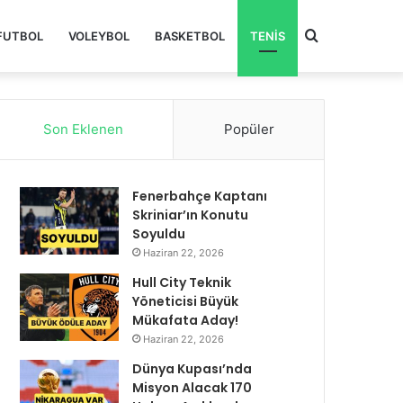
Arama
FUTBOL
VOLEYBOL
BASKETBOL
TENIS
yap
Son Eklenen
Popüler
...
Fenerbahçe Kaptanı
Skriniar’ın Konutu
Soyuldu
Haziran 22, 2026
Hull City Teknik
Yöneticisi Büyük
Mükafata Aday!
Haziran 22, 2026
Dünya Kupası’nda
Misyon Alacak 170