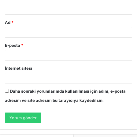
*
Ad
*
E-posta
*
İnternet sitesi
Daha sonraki yorumlarımda kullanılması için adım, e-posta
adresim ve site adresim bu tarayıcıya kaydedilsin.