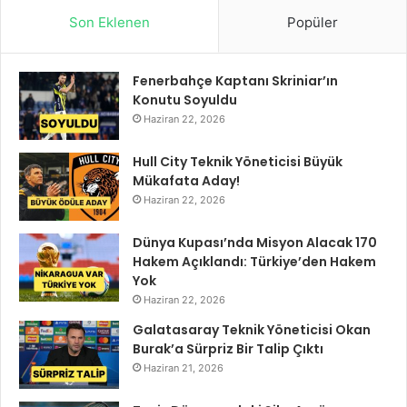
Son Eklenen
Popüler
Fenerbahçe Kaptanı Skriniar’ın
Konutu Soyuldu
Haziran 22, 2026
Hull City Teknik Yöneticisi Büyük
Mükafata Aday!
Haziran 22, 2026
Dünya Kupası’nda Misyon Alacak 170
Hakem Açıklandı: Türkiye’den Hakem
Yok
Haziran 22, 2026
Galatasaray Teknik Yöneticisi Okan
Burak’a Sürpriz Bir Talip Çıktı
Haziran 21, 2026