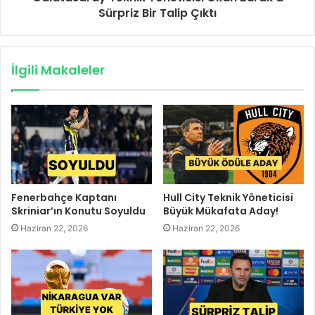
Sürpriz Bir Talip Çıktı
İlgili Makaleler
Fenerbahçe Kaptanı
Hull City Teknik Yöneticisi
Skriniar’ın Konutu Soyuldu
Büyük Mükafata Aday!
Haziran 22, 2026
Haziran 22, 2026