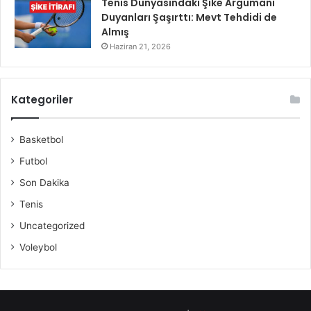
Tenis Dünyasındaki Şike Argümanı
Duyanları Şaşırttı: Mevt Tehdidi de
Almış
Haziran 21, 2026
Kategoriler
Basketbol
Futbol
Son Dakika
Tenis
Uncategorized
Voleybol