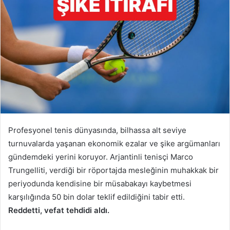
Profesyonel tenis dünyasında, bilhassa alt seviye
turnuvalarda yaşanan ekonomik ezalar ve şike argümanları
gündemdeki yerini koruyor. Arjantinli tenisçi Marco
Trungelliti, verdiği bir röportajda mesleğinin muhakkak bir
periyodunda kendisine bir müsabakayı kaybetmesi
karşılığında 50 bin dolar teklif edildiğini tabir etti.
Reddetti, vefat tehdidi aldı.