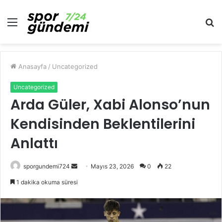
Menü
A
y
...
Anasayfa
/
Uncategorized
Uncategorized
Arda Güler, Xabi Alonso’nun
Kendisinden Beklentilerini
Anlattı
Bir
sporgundemi724
Mayıs 23, 2026
0
22
e-
1 dakika okuma süresi
posta
göndermek