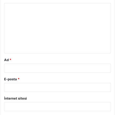
Y
o
r
u
m
*
Ad
*
E-posta
*
İnternet sitesi