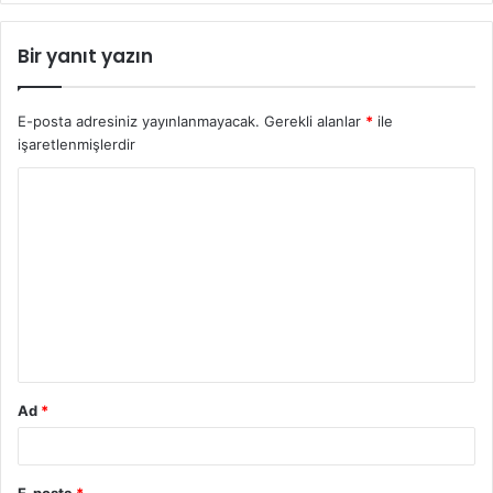
Bir yanıt yazın
E-posta adresiniz yayınlanmayacak.
Gerekli alanlar
*
ile
işaretlenmişlerdir
Y
o
r
u
m
*
Ad
*
E-posta
*