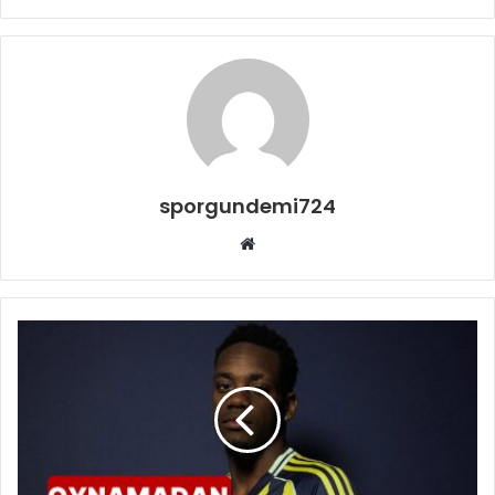
sporgundemi724
Web
sitesi