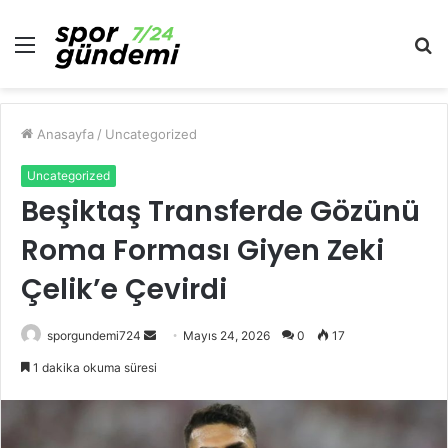
Menü
A
y
...
Anasayfa
/
Uncategorized
Uncategorized
Beşiktaş Transferde Gözünü
Roma Forması Giyen Zeki
Çelik’e Çevirdi
Bir
sporgundemi724
Mayıs 24, 2026
0
17
e-
1 dakika okuma süresi
posta
göndermek