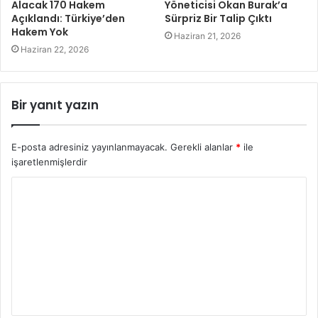
Alacak 170 Hakem
Yöneticisi Okan Burak’a
Açıklandı: Türkiye’den
Sürpriz Bir Talip Çıktı
Hakem Yok
Haziran 21, 2026
Haziran 22, 2026
Bir yanıt yazın
E-posta adresiniz yayınlanmayacak.
Gerekli alanlar
*
ile
işaretlenmişlerdir
Y
o
r
u
m
*