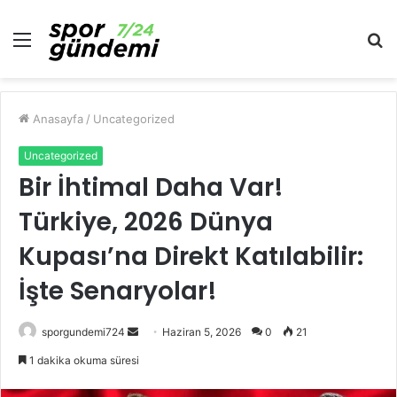
Menü
A
y
...
Anasayfa
/
Uncategorized
Uncategorized
Bir İhtimal Daha Var!
Türkiye, 2026 Dünya
Kupası’na Direkt Katılabilir:
İşte Senaryolar!
Bir
sporgundemi724
Haziran 5, 2026
0
21
e-
1 dakika okuma süresi
posta
göndermek