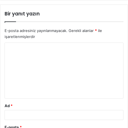
Bir yanıt yazın
E-posta adresiniz yayınlanmayacak.
Gerekli alanlar
*
ile
işaretlenmişlerdir
Y
o
r
u
m
*
Ad
*
E-posta
*