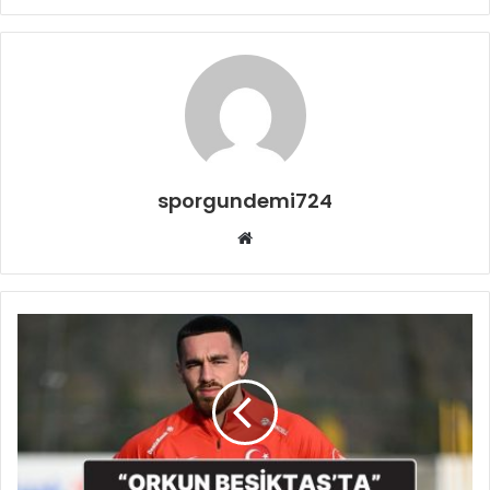
sporgundemi724
Web
sitesi