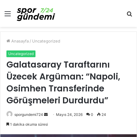
Menü
A
y
...
Anasayfa
/
Uncategorized
Uncategorized
Galatasaray Taraftarını
Üzecek Argüman: “Napoli,
Osimhen Transferinde
Görüşmeleri Durdurdu”
Bir
sporgundemi724
Mayıs 24, 2026
0
24
e-
1 dakika okuma süresi
posta
göndermek