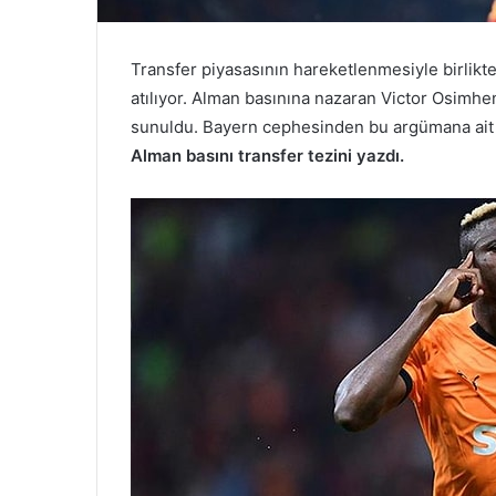
Transfer piyasasının hareketlenmesiyle birlikt
atılıyor. Alman basınına nazaran Victor Osimhe
sunuldu. Bayern cephesinden bu argümana ait 
Alman basını transfer tezini yazdı.