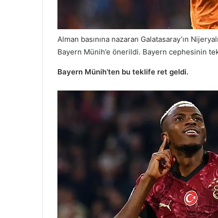
Alman basınına nazaran Galatasaray’ın Nijeryalı 
Bayern Münih’e önerildi. Bayern cephesinin tekli
Bayern Münih’ten bu teklife ret geldi.