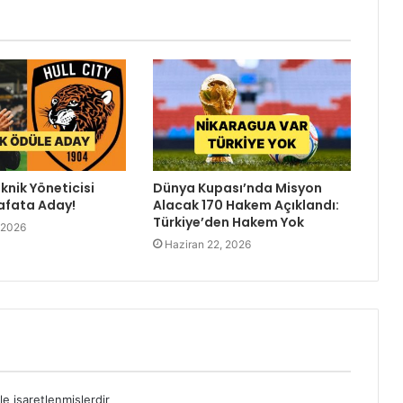
eknik Yöneticisi
Dünya Kupası’nda Misyon
afata Aday!
Alacak 170 Hakem Açıklandı:
Türkiye’den Hakem Yok
 2026
Haziran 22, 2026
le işaretlenmişlerdir