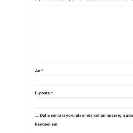
Y
o
r
u
m
*
Ad
*
E-posta
*
Daha sonraki yorumlarımda kullanılması için adı
kaydedilsin.