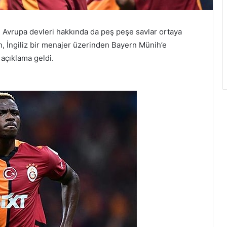
e Avrupa devleri hakkında da peş peşe savlar ortaya
n, İngiliz bir menajer üzerinden Bayern Münih’e
açıklama geldi.