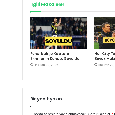
İlgili Makaleler
Fenerbahçe Kaptanı
Hull City T
Skriniar’ın Konutu Soyuldu
Büyük Mük
Haziran 22, 2026
Haziran 22,
Bir yanıt yazın
E-posta adresiniz yayınlanmayacak.
Gerekli alanlar
*
i