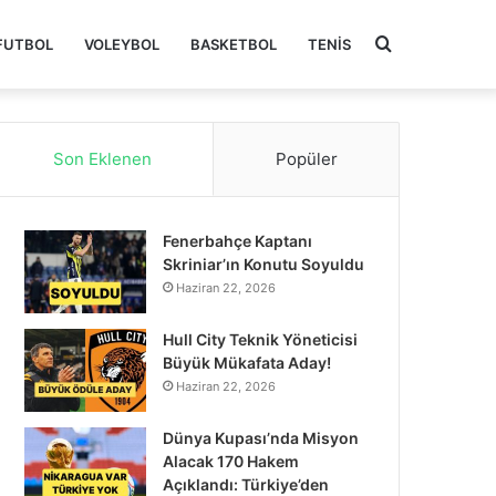
Arama
FUTBOL
VOLEYBOL
BASKETBOL
TENIS
yap
Son Eklenen
Popüler
...
Fenerbahçe Kaptanı
Skriniar’ın Konutu Soyuldu
Haziran 22, 2026
Hull City Teknik Yöneticisi
Büyük Mükafata Aday!
Haziran 22, 2026
Dünya Kupası’nda Misyon
Alacak 170 Hakem
Açıklandı: Türkiye’den