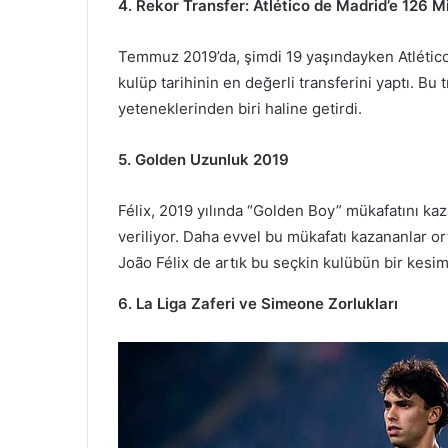
4. Rekor Transfer: Atlético de Madrid’e 126 M
Temmuz 2019’da, şimdi 19 yaşındayken Atlético
kulüp tarihinin en değerli transferini yaptı. B
yeteneklerinden biri haline getirdi.
5. Golden Uzunluk 2019
Félix, 2019 yılında “Golden Boy” mükafatını k
veriliyor. Daha evvel bu mükafatı kazananlar o
João Félix de artık bu seçkin kulübün bir kesim
6. La Liga Zaferi ve Simeone Zorlukları