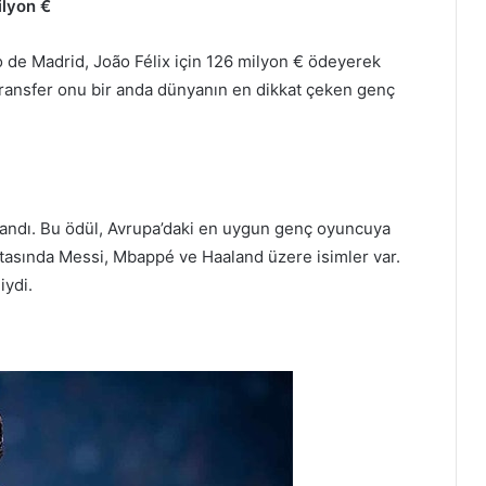
ilyon €
 de Madrid, João Félix için 126 milyon € ödeyerek
u transfer onu bir anda dünyanın en dikkat çeken genç
azandı. Bu ödül, Avrupa’daki en uygun genç oyuncuya
rtasında Messi, Mbappé ve Haaland üzere isimler var.
iydi.