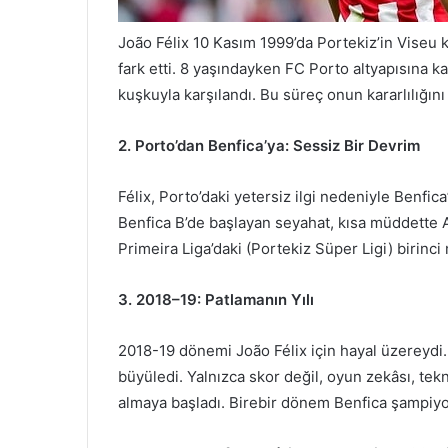
João Félix 10 Kasım 1999’da Portekiz’in Viseu 
fark etti. 8 yaşındayken FC Porto altyapısına katı
kuşkuyla karşılandı. Bu süreç onun kararlılığını
2. Porto’dan Benfica’ya: Sessiz Bir Devrim
Félix, Porto’daki yetersiz ilgi nedeniyle Benfi
Benfica B’de başlayan seyahat, kısa müddette 
Primeira Liga’daki (Portekiz Süper Ligi) birinci 
3. 2018–19: Patlamanın Yılı
2018-19 dönemi João Félix için hayal üzereydi. 
büyüledi. Yalnızca skor değil, oyun zekâsı, tekn
almaya başladı. Birebir dönem Benfica şampiyon 