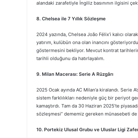
alandaki zarafetiyle İngiliz basınının ilgisini çekt
8. Chelsea ile 7 Yıllık Sözleşme
2024 yazında, Chelsea João Félix’i kalıcı olarak 
yatırım, kulübün ona olan inancını gösteriyordu
göstermesini bekliyor. Mevcut kontrat tarihler
tarihli olduğunu da hatırlayalım.
9. Milan Macerası: Serie A Rüzgârı
2025 Ocak ayında AC Milan’a kiralandı. Serie A’d
sistem farklılıkları nedeniyle güç bir periyot ge
kamaştırdı. Tam da 30 Haziran 2025’te piyasada “
sözleşmesi” dememiz gereken münasebeti de 
10. Portekiz Ulusal Grubu ve Uluslar Ligi Zafer