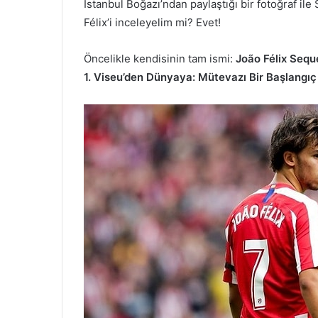
İstanbul Boğazı’ndan paylaştığı bir fotoğraf il
Félix’i inceleyelim mi? Evet!
Öncelikle kendisinin tam ismi:
João Félix Seque
1. Viseu’den Dünyaya: Mütevazı Bir Başlangıç