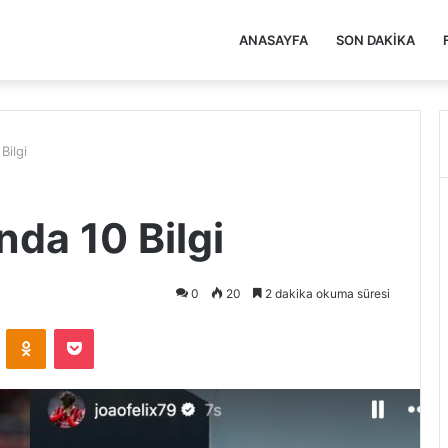
ANASAYFA
SON DAKIKA
Bilgi
nda 10 Bilgi
0
20
2 dakika okuma süresi
VKontakte
Odnoklassniki
Pocket