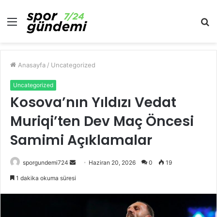
Menü
A
y
...
Anasayfa
/
Uncategorized
Uncategorized
Kosova’nın Yıldızı Vedat
Muriqi’ten Dev Maç Öncesi
Samimi Açıklamalar
Bir
sporgundemi724
Haziran 20, 2026
0
19
e-
1 dakika okuma süresi
posta
göndermek