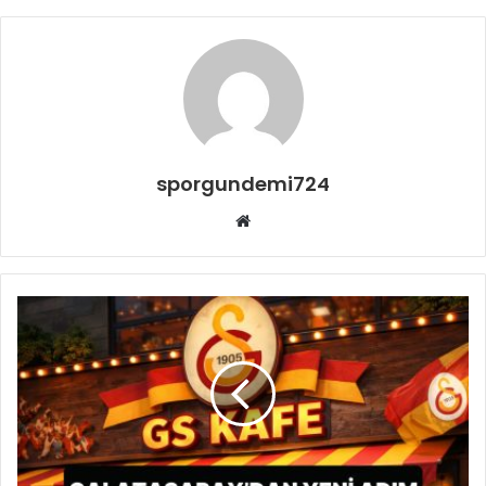
sporgundemi724
Web
sitesi