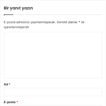
Bir yanıt yazın
E-posta adresiniz yayınlanmayacak.
Gerekli alanlar
*
ile
işaretlenmişlerdir
Y
o
r
u
m
*
Ad
*
E-posta
*