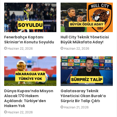
Fenerbahçe Kaptanı
Hull City Teknik Yöneticisi
Skriniar’ın Konutu Soyuldu
Büyük Mükafata Aday!
Haziran 22, 2026
Haziran 22, 2026
Dünya Kupası’nda Misyon
Galatasaray Teknik
Alacak 170 Hakem
Yöneticisi Okan Burak’a
Açıklandı: Türkiye’den
Sürpriz Bir Talip Çıktı
Hakem Yok
Haziran 21, 2026
Haziran 22, 2026