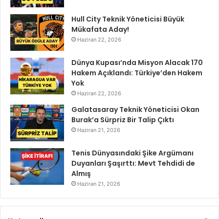
Hull City Teknik Yöneticisi Büyük
Mükafata Aday!
Haziran 22, 2026
Dünya Kupası’nda Misyon Alacak 170
Hakem Açıklandı: Türkiye’den Hakem
Yok
Haziran 22, 2026
Galatasaray Teknik Yöneticisi Okan
Burak’a Sürpriz Bir Talip Çıktı
Haziran 21, 2026
Tenis Dünyasındaki Şike Argümanı
Duyanları Şaşırttı: Mevt Tehdidi de
Almış
Haziran 21, 2026