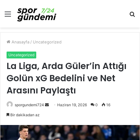
Menü
A
y
...
Anasayfa
/
Uncategorized
Uncategorized
La Liga, Arda Güler’in Attığı
Golün xG Bedelini ve Net
Arasını Paylaştı
Bir
sporgundemi724
Haziran 19, 2026
0
16
e-
Bir dakikadan az
posta
göndermek