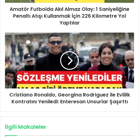
Amatör Futbolda Akıl Almaz Olay: 1 Saniyeliğine
Penaltı Atışı Kullanmak İçin 226 Kilometre Yol
Yaptılar
Cristiano Ronaldo, Georgina Rodriguez ile Evlilik
Kontratını Yeniledi: Enteresan Unsurlar Şaşırttı
İlgili Makaleler