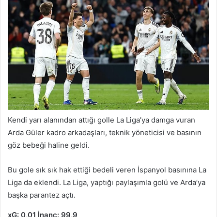
Kendi yarı alanından attığı golle La Liga’ya damga vuran
Arda Güler kadro arkadaşları, teknik yöneticisi ve basının
göz bebeği haline geldi.
Bu gole sık sık hak ettiği bedeli veren İspanyol basınına La
Liga da eklendi. La Liga, yaptığı paylaşımla golü ve Arda’ya
başka parantez açtı.
xG: 0,01 İnanç: 99,9