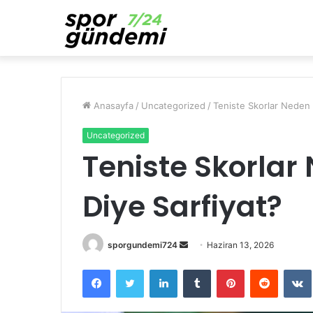
Anasayfa
/
Uncategorized
/
Teniste Skorlar Neden 
Uncategorized
Teniste Skorlar
Diye Sarfiyat?
Bir
sporgundemi724
Haziran 13, 2026
e-
Facebook
Twitter
LinkedIn
Tumblr
Pinterest
Reddit
posta
göndermek