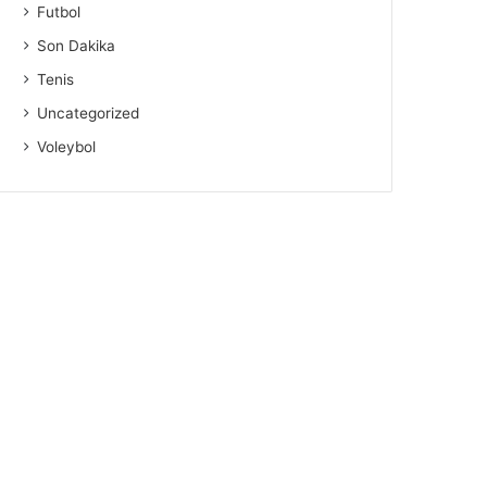
Futbol
Son Dakika
Tenis
Uncategorized
Voleybol