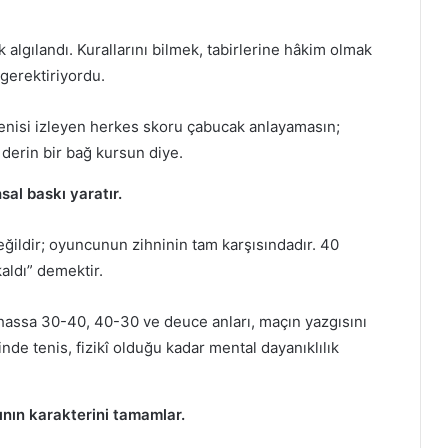
 algılandı. Kurallarını bilmek, tabirlerine hâkim olmak
gerektiriyordu.
enisi izleyen herkes skoru çabucak anlayamasın;
 derin bir bağ kursun diye.
sal baskı yaratır.
değildir; oyuncunun zihninin tam karşısındadır. 40
aldı” demektir.
ilhassa 30-40, 40-30 ve deuce anları, maçın yazgısını
inde tenis, fizikî olduğu kadar mental dayanıklılık
nın karakterini tamamlar.