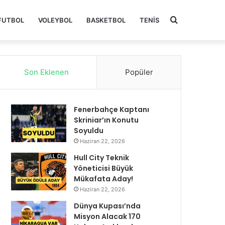
Arama
FUTBOL
VOLEYBOL
BASKETBOL
TENIS
yap
Son Eklenen
Popüler
...
Fenerbahçe Kaptanı
Skriniar’ın Konutu
Soyuldu
Haziran 22, 2026
Hull City Teknik
Yöneticisi Büyük
Mükafata Aday!
Haziran 22, 2026
Dünya Kupası’nda
Misyon Alacak 170