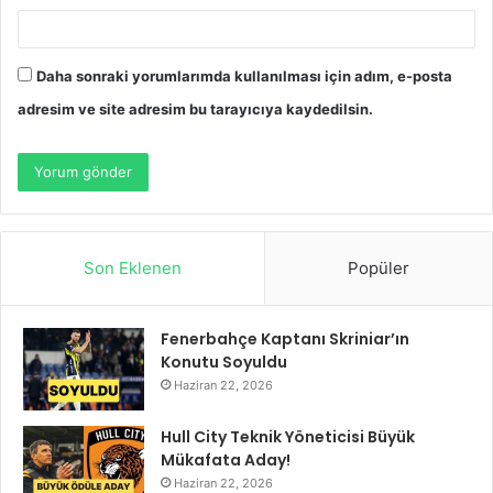
Daha sonraki yorumlarımda kullanılması için adım, e-posta
adresim ve site adresim bu tarayıcıya kaydedilsin.
Son Eklenen
Popüler
Fenerbahçe Kaptanı Skriniar’ın
Konutu Soyuldu
Haziran 22, 2026
Hull City Teknik Yöneticisi Büyük
Mükafata Aday!
Haziran 22, 2026