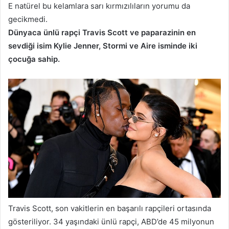
E natürel bu kelamlara sarı kırmızılıların yorumu da
gecikmedi.
Dünyaca ünlü rapçi Travis Scott ve paparazinin en
sevdiği isim Kylie Jenner, Stormi ve Aire isminde iki
çocuğa sahip.
Travis Scott, son vakitlerin en başarılı rapçileri ortasında
gösteriliyor. 34 yaşındaki ünlü rapçi, ABD’de 45 milyonun