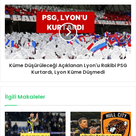
Küme Düşürüleceği Açıklanan Lyon'u Rakibi PSG
Kurtardı, Lyon Küme Düşmedi
İlgili Makaleler