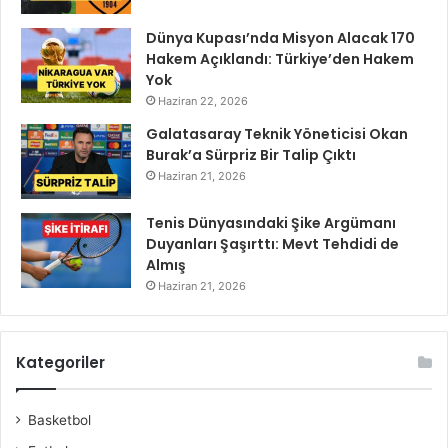
Dünya Kupası’nda Misyon Alacak 170
Hakem Açıklandı: Türkiye’den Hakem
Yok
Haziran 22, 2026
Galatasaray Teknik Yöneticisi Okan
Burak’a Sürpriz Bir Talip Çıktı
Haziran 21, 2026
Tenis Dünyasındaki Şike Argümanı
Duyanları Şaşırttı: Mevt Tehdidi de
Almış
Haziran 21, 2026
Kategoriler
Basketbol