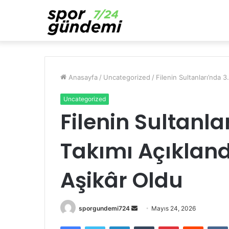
Anasayfa
/
Uncategorized
/
Filenin Sultanları’nda 
Uncategorized
Filenin Sultanla
Takımı Açıkland
Aşikâr Oldu
Bir
sporgundemi724
Mayıs 24, 2026
e-
Facebook
Twitter
LinkedIn
Tumblr
Pinterest
Reddit