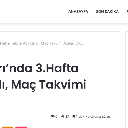
ANASAYFA
SON DAKIKA
3.Hafta Takımı Açıklandı, Maç Takvimi Aşikâr Oldu
rı’nda 3.Hafta
ı, Maç Takvimi
0
17
1 dakika okuma süresi
VKontakte
Odnoklassniki
Pocket