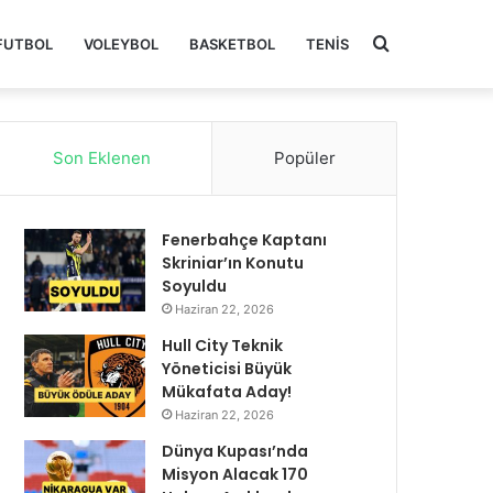
Arama
FUTBOL
VOLEYBOL
BASKETBOL
TENIS
yap
Son Eklenen
Popüler
...
Fenerbahçe Kaptanı
Skriniar’ın Konutu
Soyuldu
Haziran 22, 2026
Hull City Teknik
Yöneticisi Büyük
Mükafata Aday!
Haziran 22, 2026
Dünya Kupası’nda
Misyon Alacak 170